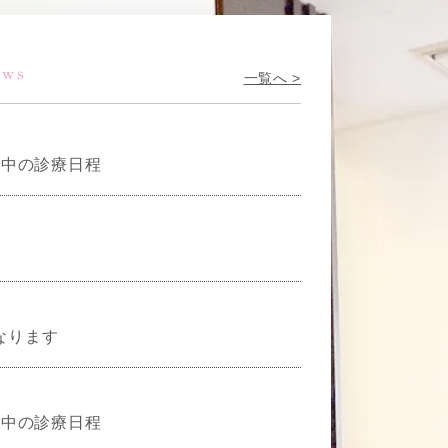
ews
一覧へ >
間中の診療日程
て
となります
間中の診療日程