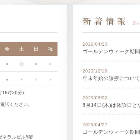
新着情報
N
2026/04/29
金
土
日
祝
ゴールデンウィーク期
●
◎
×
×
2025/12/18
年末年始の診療につい
●
×
×
×
15時30分)
2025/08/02
お電話ください。
8月14日(木)は休診日
ク
2025/04/27
ゴールデンウィーク期
町ゼネラルビル8階