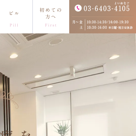
初めての
ピル
方へ
Pill
First
セス