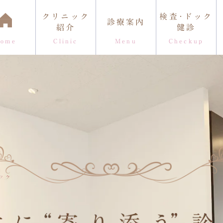
クリニック
検査･ドック
診療案内
紹介
健診
Home
Clinic
Menu
Checkup
理事長紹介
院内のこだわり
診療時間・アク