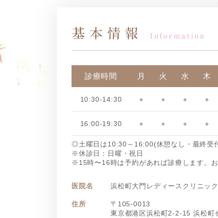
基本情報
Information
診療時間
月
火
水
木
10:30-14:30
●
●
●
●
16:00-19:30
●
●
●
●
◎土曜日は10:30～16:00(休憩なし・最終受付
※休診日：日曜・祝日
※15時〜16時は予約があれば診療します。
医院名
浜松町大門レディースクリニッ
住所
〒105-0013
東京都港区浜松町2-2-15 浜松