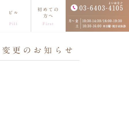
初めての
ピル
方へ
Pill
First
セス
間変更のお知らせ