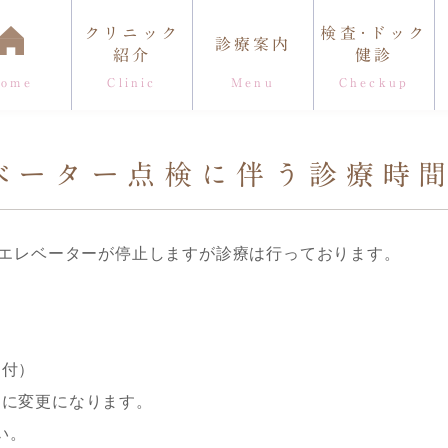
クリニック
検査･ドック
診療案内
紹介
健診
Home
Clinic
Menu
Checkup
理事長紹介
院内のこだわり
診療時間・アク
レベーター点検に伴う診療時
0)の為エレベーターが停止しますが診療は行っております。
受付）
受付）に変更になります。
い。