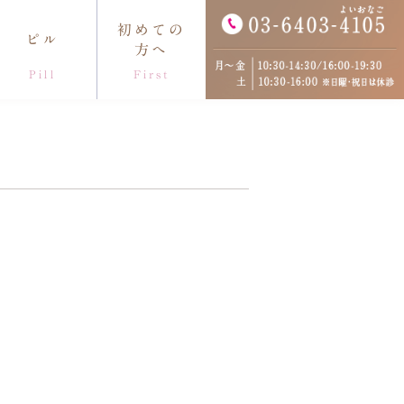
初めての
ピル
方へ
Pill
First
セス