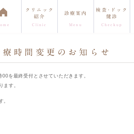
クリニック
検査･ドック
診療案内
紹介
健診
Home
Clinic
Menu
Checkup
理事長紹介
院内のこだわり
診療時間・アク
診療時間変更のお知らせ
時00を最終受付とさせていただきます。‬
なります。
す。